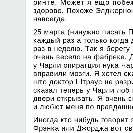
ринте. Может я ещо побеж
здорово. Похоже Элджерно
навсегда.
25 марта (нинужно писа
каждый раз а только когда
раз в неделю. Так я берег
очень весело на фабреке. Д
у Чарли опиратция нука Ча
вправили мозги. Я хотел с
што доктор Штраус не разр
сказал теперь у Чарли лоб
двери открывать. Я очень 
и любют меня по правдашн
Иногда кто нибудь говорит 
Фрэнка или Джорджа вот св