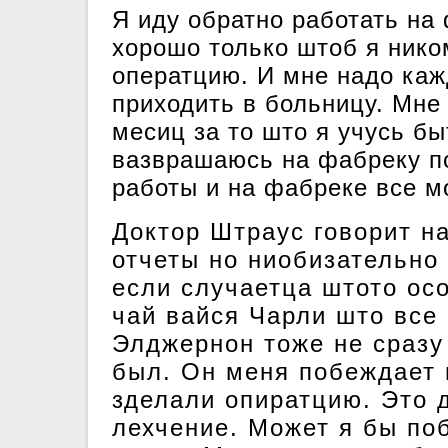
Я иду обратно работать на 
хорошо только штоб я нико
оператцию. И мне надо каж
приходить в больницу. Мне 
месиц за то што я учусь б
вазврашаюсь на фабреку по
работы и на фабреке все м
Доктор Штраус говорит н
отчеты но ниобизательно
если случаетца штото осо
чай вайся Чарли што все
Элджернон тоже не сразу
был. Он меня побеждает 
зделали опиратцию. Это 
лехчение. Может я бы по