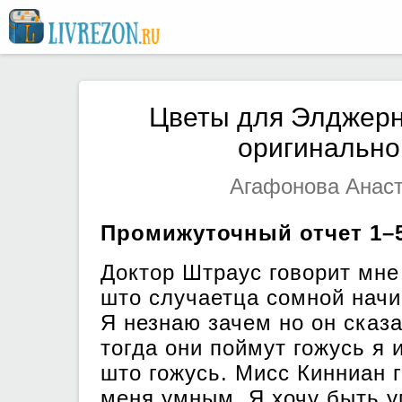
Цветы для Элджерн
оригинальног
Агафонова Анаст
Промижуточный отчет 1–
Доктор Штраус говорит мне
што случаетца сомной начи
Я незнаю зачем но он сказ
тогда они поймут гожусь я 
што гожусь. Мисс Кинниан 
меня умным. Я хочу быть 