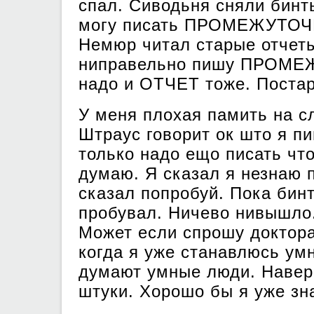
спал. Сиводьня сняли бинты
могу писать ПРОМЕЖУТОЧ
Немюр читал старые отчеты
ниправельно пишу ПРОМЕ
надо и ОТЧЕТ тоже. Поста
У меня плохая памить на сл
Штраус говорит ок што я п
только надо ещо писать что
думаю. Я сказал я незнаю п
сказал попробуй. Пока бинт
пробувал. Ничево нивышло.
Может если спрошу доктора
когда я уже станавлюсь ум
думают умные люди. Навер
штуки. Хорошо бы я уже зн