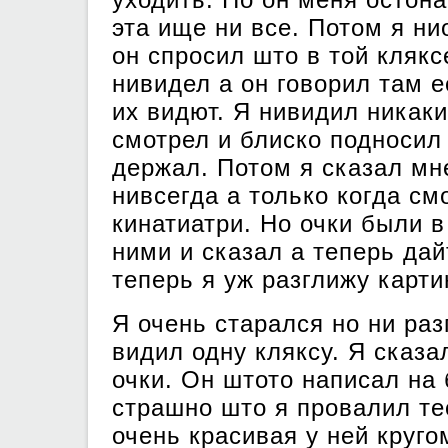
эта ище ни все. Потом я н
он спросил што в той клякс
нивидел а он говорил там е
их видют. Я нивидил никаки
смотрел и блиско подносил
держал. Потом я сказал мн
нивсегда а только когда см
кинатиатри. Но очки были в
ними и сказал а теперь дай
теперь я уж разглижу карти
Я очень старался но ни раз
видил одну кляксу. Я сказ
очки. Он штото написал на
страшно што я провалил тес
очень красивая у ней круго