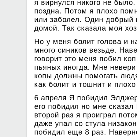
я вирнулся никого не было.
поздна. Потом я плохо пом
или заболел. Один добрый 
домой. Так сказала моя хо
Но у меня болит голова и 
много сиников везьде. Нав
говорит это меня побил коп
пьяных иногда. Мне невери
копы должны помогать люд
как болит и тошнит и плохо
6 апреля Я побидил Элджер
его побидил но мне сказал 
второй раз я проиграл пото
даже упал со стула низакон
побидил еще 8 раз. Наверн