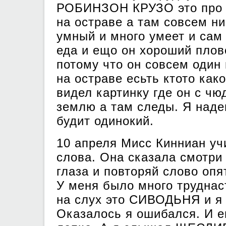
РОБИНЗОН КРУЗО это про ч
на остраве а там совсем н
умный и много умеет и сам 
еда и ещо он хороший плов
потому что он совсем один 
на остраве есьть ктото как
видел картинку где он с чю
землю а там следы. Я наде
будит одинокий.
10 апреля Мисс Кинниан уч
слова. Она сказала смотри
глаза и повторяй слово опя
У меня было много трудна
на слух это СИВОДЬНЯ и я 
Оказалось я ошибался. И