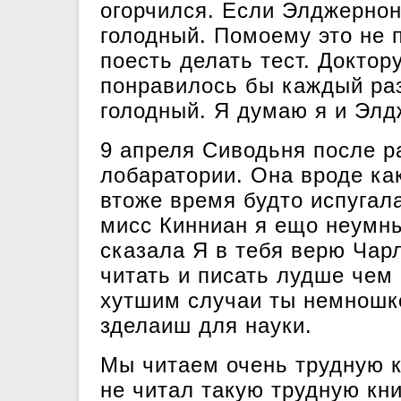
огорчился. Если Элджернон
голодный. Помоему это не 
поесть делать тест. Докто
понравилось бы каждый раз
голодный. Я думаю я и Эл
9 апреля Сиводьня после р
лобаратории. Она вроде ка
втоже время будто испугала
мисс Кинниан я ещо неумны
сказала Я в тебя верю Чар
читать и писать лудше чем 
хутшим случаи ты немношк
зделаиш для науки.
Мы читаем очень трудную к
не читал такую трудную кн