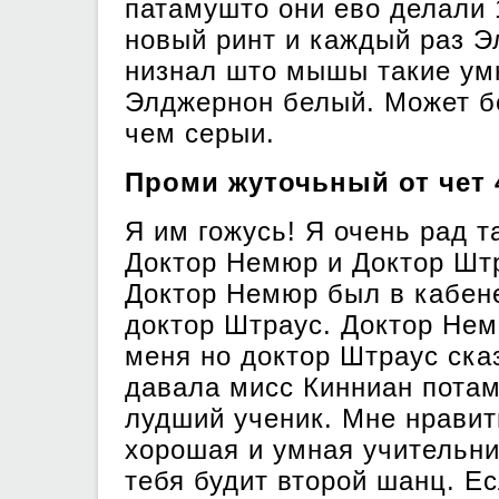
патамушто они ево делали 
новый ринт и каждый раз 
низнал што мышы такие ум
Элджернон белый. Может 
чем серыи.
Проми жуточьный от чет 
Я им гожусь! Я очень рад т
Доктор Немюр и Доктор Штр
Доктор Немюр был в кабене
доктор Штраус. Доктор Не
меня но доктор Штраус ска
давала мисс Кинниан потам
лудший ученик. Мне нравит
хорошая и умная учительни
тебя будит второй шанц. Е