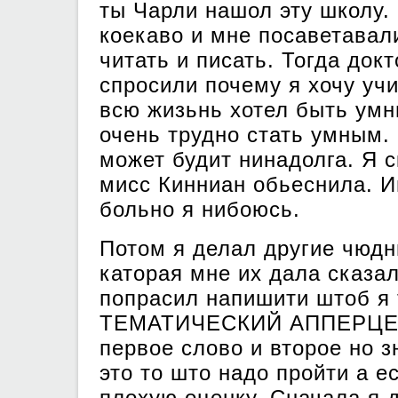
ты Чарли нашол эту школу.
коекаво и мне посаветавал
читать и писать. Тогда док
спросили почему я хочу уч
всю жизьнь хотел быть умн
очень трудно стать умным.
может будит нинадолга. Я 
мисс Кинниан обьеснила. И
больно я нибоюсь.
Потом я делал другие чюдн
каторая мне их дала сказал
попрасил напишити штоб я 
ТЕМАТИЧЕСКИЙ АППЕРЦЕ
первое слово и второе но з
это то што надо пройти а 
плохую оценку. Сначала я 