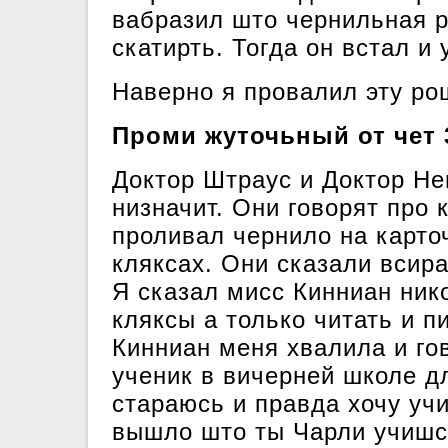
вабразил што чернильная р
скатирть. Тогда он встал и
Наверно я провалил эту ро
Проми жуточьный от чет 
Доктор Штраус и Доктор Не
низначит. Они говорят про 
проливал чернило на карто
кляксах. Они сказали всира
Я сказал мисс Кинниан ник
кляксы а только читать и п
Кинниан меня хвалила и го
ученик в вичерней школе д
стараюсь и правда хочу учи
вышло што ты Чарли учишс