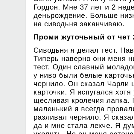
Гордон. Мне 37 лет и 2 нед
деньрождение. Больше низ
на сиводьня заканчиваю.
Проми жуточьный от чет 
Сиводьня я делал тест. Нав
Типерь наверно они меня н
тест. Один славный моладо
у ниво были белые карточь
чернило. Он сказал Чарли 
карточки. Я испугался хотя
щесливая кролечия лапка. 
маленький я всегда провал
разливал чернило. Я сказал
да и мне стала лехче. Я ду
уходить. Но он меня остон