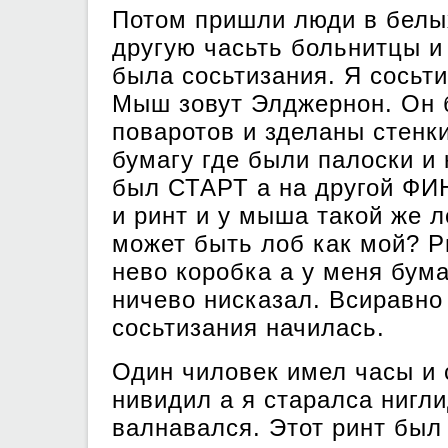
Потом пришли люди в белых
другую часьть больнитцы и 
была сосьтизания. Я сосьт
Мыш зовут Элджернон. Он б
поваротов и зделаны стенк
бумагу где были палоски и 
был СТАРТ а на другой ФИ
и ринт и у мыша такой же л
может быть лоб как мой? Ри
нево коробка а у меня бума
ничево нисказал. Всиравно
сосьтизания начилась.
Один чиловек имел часы и 
нивидил а я старалса нигли
валнавался. Этот ринт был 