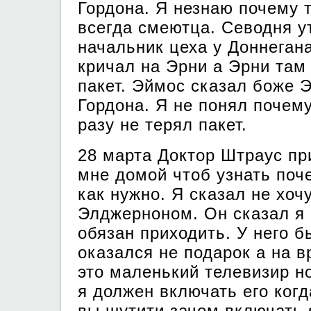
Гордона. Я незнаю почему т
всегда смеютца. Севодня у
начальник цеха у Доннеган
кричал на Эрни а Эрни там
пакет. Эймос сказал боже 
Гордона. Я не понял почему
разу не терял пакет.
28 марта Доктор Штраус пр
мне домой чтоб узнать поч
как нужно. Я сказал не хоч
Элджерноном. Он сказал я 
обязан приходить. У него б
оказался не подарок а на 
это маленький телевизир но
я должен включать его когд
вы шутити зачем включать 