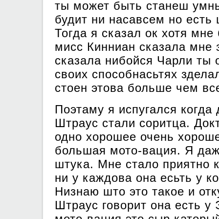
ты может быть станеш умны
будит ни насавсем но есть 
Тогда я сказал ок хотя мн
мисс Кинниан сказала мне 
сказала нибойся Чарли ты 
своих способнасьтях здела
стоен этова больше чем вс
Поэтаму я испугался когда
Штраус стали соритца. Док
одно хорошее очень хороше
большая мото-вация. Я даж
штука. Мне стало приятно 
ни у каждова она есьть у к
Низнаю што это такое и отк
Штраус говорит она есть у
мото-вация это сыр каторый