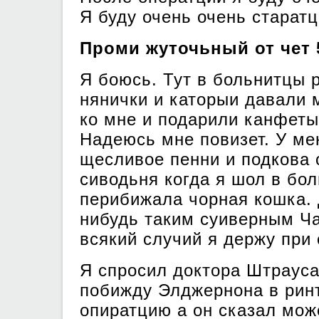
Я буду очень очень старат
Проми жуточьный от чет 
Я боюсь. Тут в больнитцы 
нянички и каторыи давали 
ко мне и подарили канфеты
Надеюсь мне повизет. У ме
щесливое пенни и подкова 
сиводьня когда я шол в бо
перибижала чорная кошка. 
нибудь таким суиверным Ча
всякий случий я держу при
Я спросил доктора Штрауса
побижду Элджернона в ринт
опиратцию а он сказал мож