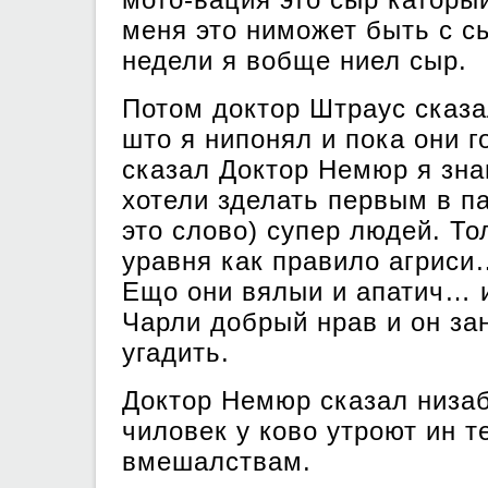
меня это ниможет быть с с
недели я вобще ниел сыр.
Потом доктор Штраус сказ
што я нипонял и пока они г
сказал Доктор Немюр я зна
хотели зделать первым в п
это слово) супер людей. То
уравня как правило агриси…
Ещо они вялыи и апатич… и
Чарли добрый нрав и он за
угадить.
Доктор Немюр сказал низа
чиловек у ково утроют ин т
вмешалствам.