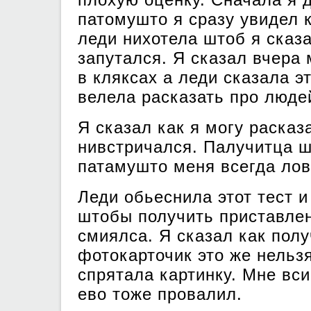
патомушто я сразу увидел к
леди нихотела штоб я сказа
запутался. Я сказал вчера 
в кляксах а леди сказала э
велела расказать про люде
Я сказал как я могу расказ
нивстричался. Палучитца шт
патамушто меня всегда ло
Леди обьеснила этот тест 
штобы получить приставлен
смиялса. Я сказал как полу
фотокарточик это же нельз
спрятала картинку. Мне вси
ево тоже провалил.