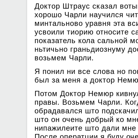
Доктор Штраус сказал воты
хорошо Чарли научился чит
минтальново уравня эта вс
усвоили тиорию относите с
показатель кола сальной м
ньтичьно граньдиознуму до
возьмем Чарли.
Я понил ни все слова но п
был за меня а доктор Нем
Потом Доктор Немюр кивну
правы. Возьмем Чарли. Когд
обрадавался што подскачил
што он очень добрый ко мн
нипажилеите што дали мне 
После оператции я буду оч