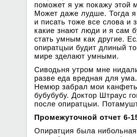
поможет я уж покажу этой 
Может даже лудше. Тогда я
и писать тоже все слова и 
какие знают люди и я сам б
стать умным как другие. Е
опиратцыи будит длиный то
мире зделают умными.
Сиводьня утром мне нидал
разве еда вредная для ума.
Немюр забрал мои канфеты
бубубубу. Доктор Штраус г
после опиратцыи. Потамушт
Промежуточной отчет 6-1
Опиратция была нибольная.