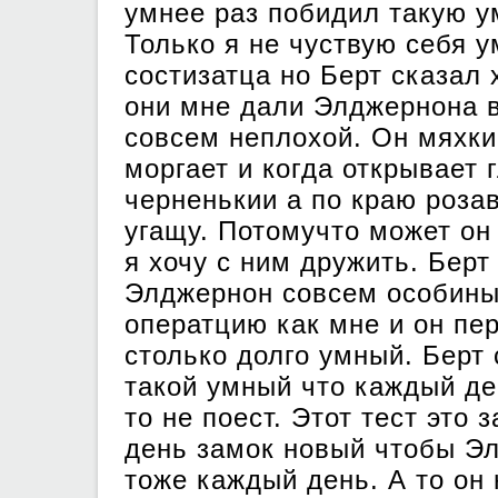
умнее раз побидил такую 
Только я не чуствую себя у
состизатца но Берт сказал 
они мне дали Элджернона в
совсем неплохой. Он мяхки
моргает и когда открывает г
черненькии а по краю роза
угащу. Потомучто может он
я хочу с ним дружить. Берт
Элджернон совсем особины
оператцию как мне и он пе
столько долго умный. Берт
такой умный что каждый де
то не поест. Этот тест это
день замок новый чтобы Э
тоже каждый день. А то он 